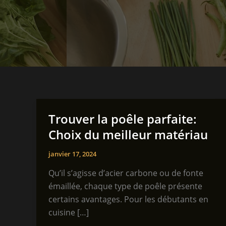
Trouver la poêle parfaite:
Choix du meilleur matériau
janvier 17, 2024
Qu’il s’agisse d’acier carbone ou de fonte
émaillée, chaque type de poêle présente
certains avantages. Pour les débutants en
cuisine […]