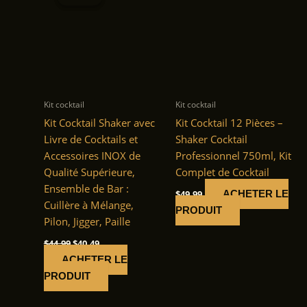
Kit cocktail
Kit cocktail
Kit Cocktail Shaker avec
Kit Cocktail 12 Pièces –
Livre de Cocktails et
Shaker Cocktail
Accessoires INOX de
Professionnel 750ml, Kit
Qualité Supérieure,
Complet de Cocktail
Ensemble de Bar :
$
49.99
ACHETER LE
Cuillère à Mélange,
PRODUIT
Pilon, Jigger, Paille
Le
Le
$
44.99
$
40.49
prix
prix
ACHETER LE
initial
actuel
était :
est :
PRODUIT
$44.99.
$40.49.