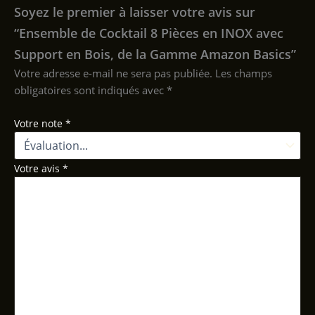
Soyez le premier à laisser votre avis sur
“Ensemble de Cocktail 8 Pièces en INOX avec
Support en Bois, de la Gamme Amazon Basics”
Votre adresse e-mail ne sera pas publiée.
Les champs
obligatoires sont indiqués avec
*
Votre note
*
Votre avis
*