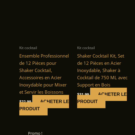
Kit cocktail
Kit cocktail
Ensemble Professionnel
Shaker Cocktail Kit, Set
de 12 Pièces pour
de 12 Pièces en Acier
Shaker Cocktail,
Inoxydable, Shaker à
Accessoires en Acier
Cocktail de 750 ML avec
Inoxydable pour Mixer
Support en Bois
et Servir les Boissons
$
31.99
ACHETER LE
$
22.99
ACHETER LE
PRODUIT
PRODUIT
Promo !
Promo !