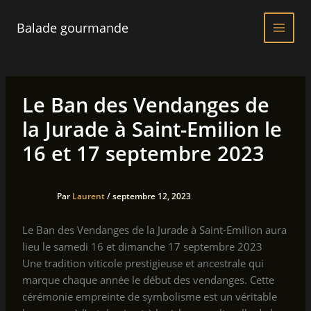
Aller
au
Balade gourmande
contenu
Le Ban des Vendanges de
la Jurade à Saint-Emilion le
16 et 17 septembre 2023
Par
Laurent
/
septembre 12, 2023
Le Ban des Vendanges de la Jurade à Saint-Emilion aura
lieu le samedi 16 et dimanche 17 septembre 2023
Une tradition viticole prestigieuse et ancestrale qui
marque chaque année le début des vendanges. Cette
cérémonie empreinte de symbolisme est un véritable