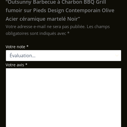
“Outsunny Barbecue à Charbon BBQ Grill
fumoir sur Pieds Design Contemporain Olive
Acier céramique martelé Noir”
Votre adresse e-mail ne sera pas publiée.
Les champs
obligatoires sont indiqués avec
*
Votre note
*
Votre avis
*