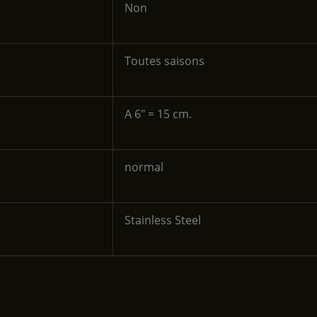
‎Non
‎Toutes saisons
‎A 6" = 15 cm.
‎normal
‎Stainless Steel