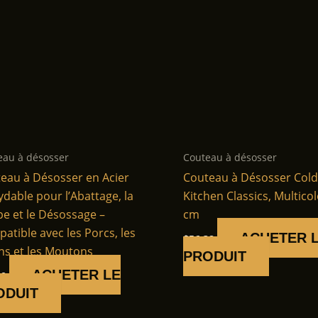
eau à désosser
Couteau à désosser
eau à Désosser en Acier
Couteau à Désosser Cold
ydable pour l’Abattage, la
Kitchen Classics, Multicol
e et le Désossage –
cm
atible avec les Porcs, les
ACHETER 
$
56.38
ns et les Moutons
PRODUIT
ACHETER LE
00
ODUIT