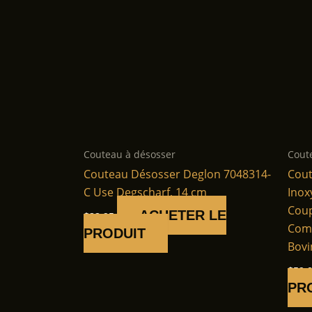
Couteau à désosser
Cout
Couteau Désosser Deglon 7048314-
Cout
C Use Degscharf, 14 cm
Inox
Coup
ACHETER LE
$
22.95
Comp
PRODUIT
Bovi
$
59.
PR