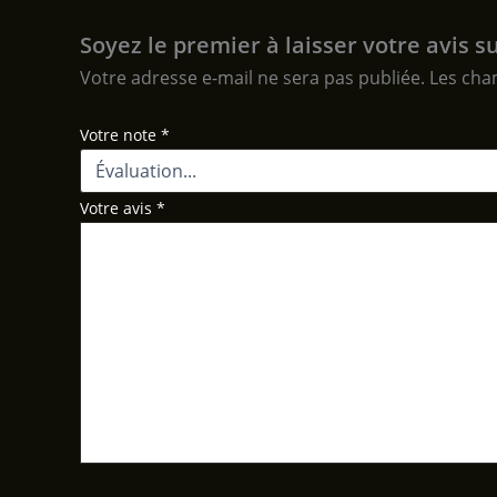
Soyez le premier à laisser votre avis 
Votre adresse e-mail ne sera pas publiée.
Les cha
Votre note
*
Votre avis
*