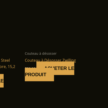
Couteau à désosser
 Steel
Couteau à Désosser Zwilling
ore, 15,2
ACHETER LE
$
39.99
PRODUIT
LE