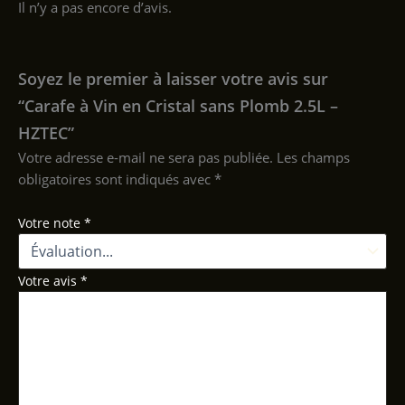
Il n’y a pas encore d’avis.
Soyez le premier à laisser votre avis sur
“Carafe à Vin en Cristal sans Plomb 2.5L –
HZTEC”
Votre adresse e-mail ne sera pas publiée.
Les champs
obligatoires sont indiqués avec
*
Votre note
*
Votre avis
*