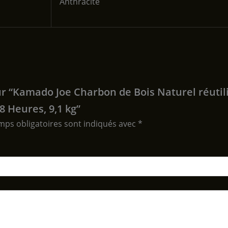
‎Anthracite
 sur “Kamado Joe Charbon de Bois Naturel réuti
8 Heures, 9,1 kg”
mps obligatoires sont indiqués avec
*