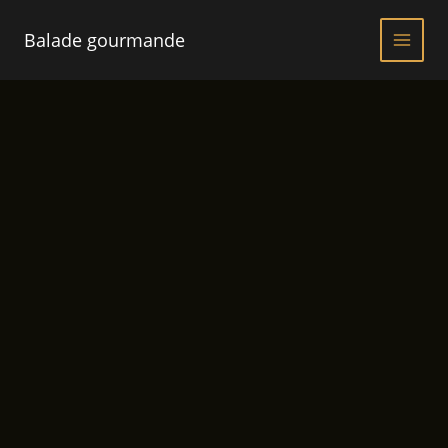
Aller
Promo !
au
Balade gourmande
contenu