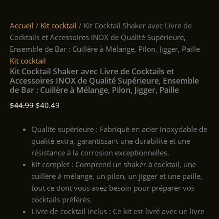
Accueil
/
Kit cocktail
/ Kit Cocktail Shaker avec Livre de
Cocktails et Accessoires INOX de Qualité Supérieure,
Ensemble de Bar : Cuillère à Mélange, Pilon, Jigger, Paille
Kit cocktail
Kit Cocktail Shaker avec Livre de Cocktails et
Accessoires INOX de Qualité Supérieure, Ensemble
de Bar : Cuillère à Mélange, Pilon, Jigger, Paille
Le
Le
$
44.99
$
40.49
prix
prix
initial
actuel
Qualité supérieure : Fabriqué en acier inoxydable de
était :
est :
qualité extra, garantissant une durabilité et une
$44.99.
$40.49.
résistance à la corrosion exceptionnelles.
Kit complet : Comprend un shaker à cocktail, une
cuillère à mélange, un pilon, un jigger et une paille,
tout ce dont vous avez besoin pour préparer vos
cocktails préférés.
Livre de cocktail inclus : Ce kit est livré avec un livre