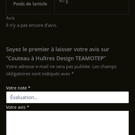
‎80 g
Poids de larticle
Avis
Il n’y a pas encore d’avis.
Soyez le premier à laisser votre avis sur
“Couteau à Huîtres Design TEAMOTEP”
Votre adresse e-mail ne sera pas publiée.
Les champs
obligatoires sont indiqués avec
*
Votre note
*
Votre avis
*