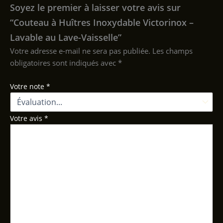
Soyez le premier à laisser votre avis sur
“Couteau à Huîtres Inoxydable Victorinox –
Lavable au Lave-Vaisselle”
Votre adresse e-mail ne sera pas publiée.
Les champs
obligatoires sont indiqués avec
*
Votre note
*
Votre avis
*