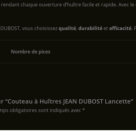
n, rendant chaque ouverture d’huître facile et rapide. Avec 
N DUBOST, vous choisissez
qualité
,
durabilité
et
efficacité
.
Nombre de pices
 sur “Couteau à Huîtres JEAN DUBOST Lancette”
mps obligatoires sont indiqués avec
*