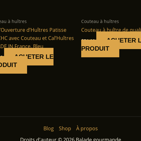
eau à huîtres
Couteau à huîtres
d’Ouverture d’Huîtres Patisse
Couteau à huître de qual
HC avec Couteau et Cal’Huîtres
ACHETER 
$
51.00
DE IN France, Bleu
PRODUIT
ACHETER LE
50
ODUIT
Blog
Shop
À propos
Droits d'auteur © 2026 Balade gourmande