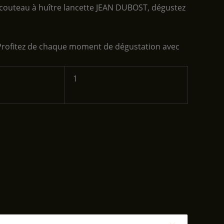
le couteau à huître lancette JEAN DUBOST, dégustez
 Profitez de chaque moment de dégustation avec
‎1