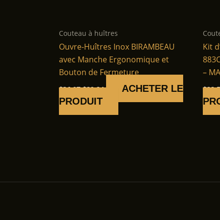
Couteau à huîtres
Cout
Ouvre-Huîtres Inox BIRAMBEAU
Kit 
avec Manche Ergonomique et
883C
Bouton de Fermeture
– MA
Le
Le
ACHETER LE
$
36.07
$
29.24
$
22.
prix
prix
PRODUIT
PR
initial
actuel
était :
est :
$36.07.
$29.24.