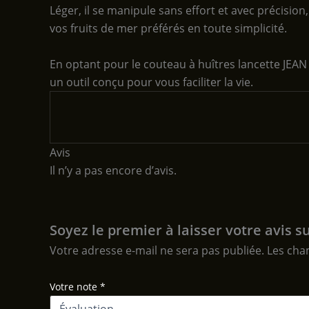
Léger, il se manipule sans effort et avec précisio
vos fruits de mer préférés en toute simplicité.
En optant pour le couteau à huîtres lancette JEA
un outil conçu pour vous faciliter la vie.
Avis
Il n’y a pas encore d’avis.
Soyez le premier à laisser votre avis
Votre adresse e-mail ne sera pas publiée.
Les cha
Votre note
*