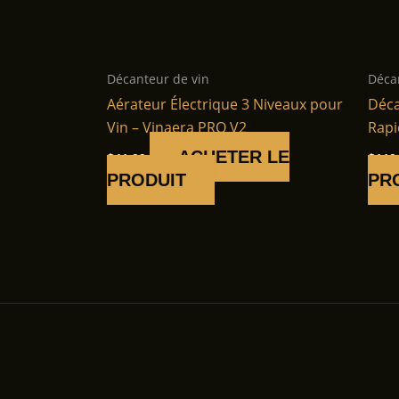
Décanteur de vin
Déca
Aérateur Électrique 3 Niveaux pour
Déca
Vin – Vinaera PRO V2
Rapi
ACHETER LE
$
41.99
$
110
PRODUIT
PR