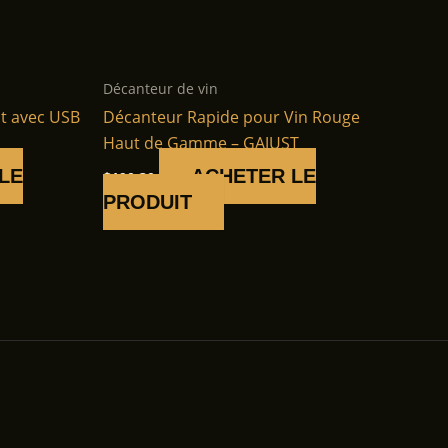
Décanteur de vin
nt avec USB
Décanteur Rapide pour Vin Rouge
Haut de Gamme – GAJUST
LE
ACHETER LE
$
190.30
PRODUIT