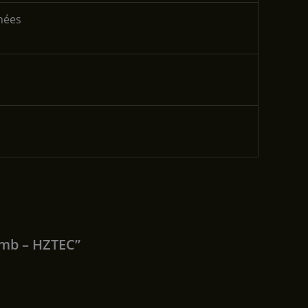
chées
omb – HZTEC”