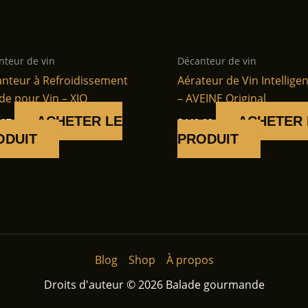
nteur de vin
Décanteur de vin
nteur à Refroidissement
Aérateur de Vin Intellige
de pour Vin – XJQ
– AVEINE Original
ACHETER LE
ACHETER 
.97
$
449.00
ODUIT
PRODUIT
Blog
Shop
À propos
Droits d'auteur © 2026 Balade gourmande