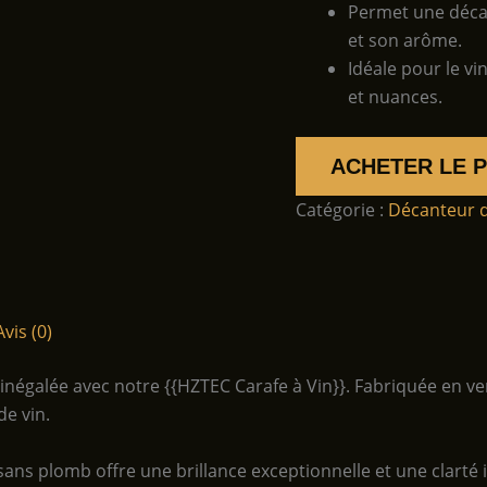
Permet une décan
et son arôme.
Idéale pour le vi
et nuances.
ACHETER LE 
Catégorie :
Décanteur d
Avis (0)
négalée avec notre {{HZTEC Carafe à Vin}}. Fabriquée en ver
de vin.
l sans plomb offre une brillance exceptionnelle et une clart