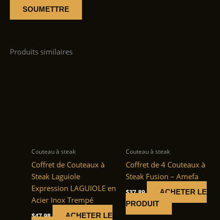
Produits similaires
Couteau à steak
Couteau à steak
Coffret de Couteaux à
Coffret de 4 Couteaux à
Steak Laguiole
Steak Fusion – Amefa
Expression LAGUIOLE en
$
37.89
ACHETER LE
Acier Inox Trempé
PRODUIT
$
47.98
ACHETER LE