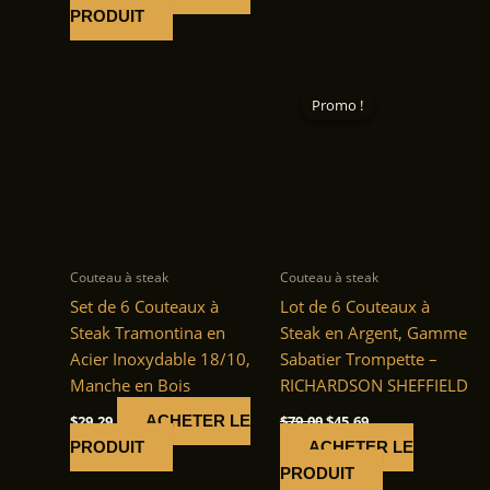
PRODUIT
Promo !
Promo !
Couteau à steak
Couteau à steak
Set de 6 Couteaux à
Lot de 6 Couteaux à
Steak Tramontina en
Steak en Argent, Gamme
Acier Inoxydable 18/10,
Sabatier Trompette –
Manche en Bois
RICHARDSON SHEFFIELD
Le
Le
$
29.29
$
79.00
$
45.69
ACHETER LE
prix
prix
PRODUIT
ACHETER LE
initial
actuel
était :
est :
PRODUIT
$79.00.
$45.69.