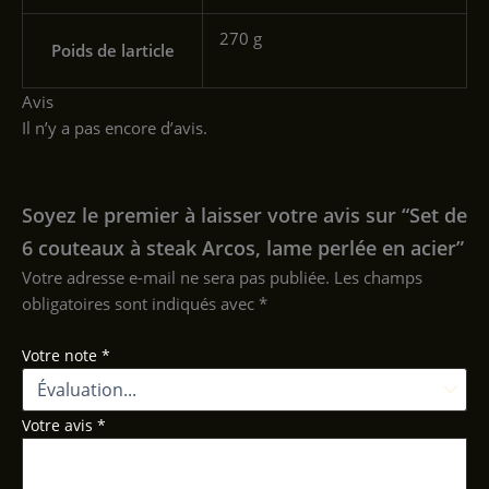
‎270 g
Poids de larticle
Avis
Il n’y a pas encore d’avis.
Soyez le premier à laisser votre avis sur “Set de
6 couteaux à steak Arcos, lame perlée en acier”
Votre adresse e-mail ne sera pas publiée.
Les champs
obligatoires sont indiqués avec
*
Votre note
*
Votre avis
*