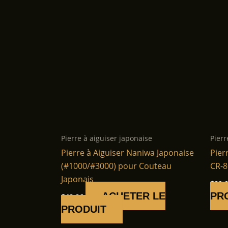
Pierre à aiguiser japonaise
Pierr
Pierre à Aiguiser Naniwa Japonaise
Pier
(#1000/#3000) pour Couteau
CR-8
Japonais
$
89.
ACHETER LE
PR
$
48.86
PRODUIT