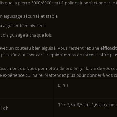
is que la pierre 3000/8000 sert à polir et à perfectionner le
 aiguisage sécurisé et stable
à aiguiser bien nivelées
t d’aiguisage à chaque fois
 avec un couteau bien aiguisé. Vous ressentirez une
efficaci
plus sûr à utiliser car il requiert moins de force et offre pl
issement qui vous permettra de prolonger la vie de vos cou
expérience culinaire. N’attendez plus pour donner à vos cou
‎8 In 1
‎19 x 7,5 x 3,5 cm, 1,6 kilogra
l x h