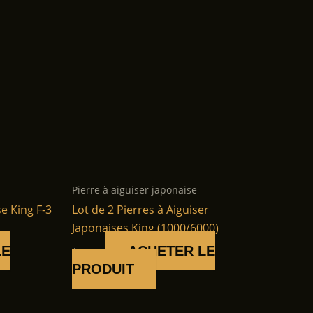
Pierre à aiguiser japonaise
se King F-3
Lot de 2 Pierres à Aiguiser
Japonaises King (1000/6000)
LE
ACHETER LE
$
49.99
PRODUIT