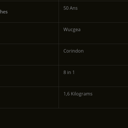
‎50 Ans
ches
‎Wucgea
‎Corindon
‎8 in 1
‎1,6 Kilograms