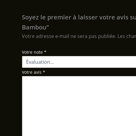
Soyez le premier à laisser votre avis
Bambou”
Votre adresse e-mail ne sera pas publiée.
Les cha
Votre note
*
Votre avis
*