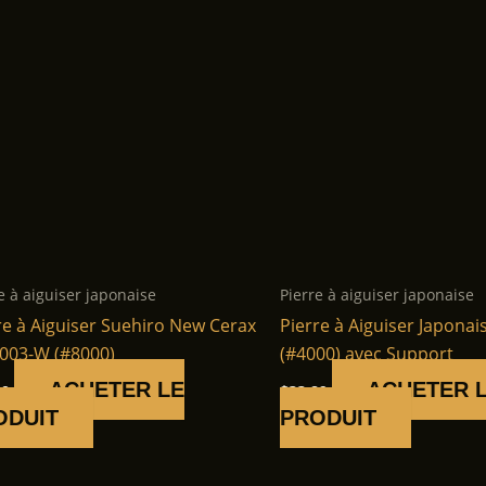
e à aiguiser japonaise
Pierre à aiguiser japonaise
re à Aiguiser Suehiro New Cerax
Pierre à Aiguiser Japonai
003-W (#8000)
(#4000) avec Support
ACHETER LE
ACHETER 
00
$
33.89
ODUIT
PRODUIT