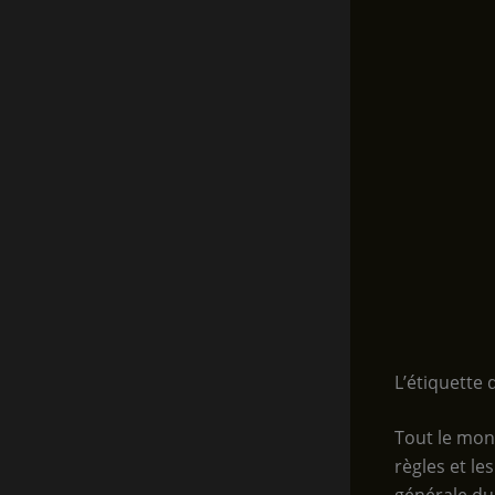
L’étiquette
Tout le mond
règles et l
générale du