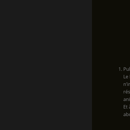
Pul
Le
n’
rés
ani
Et 
ab