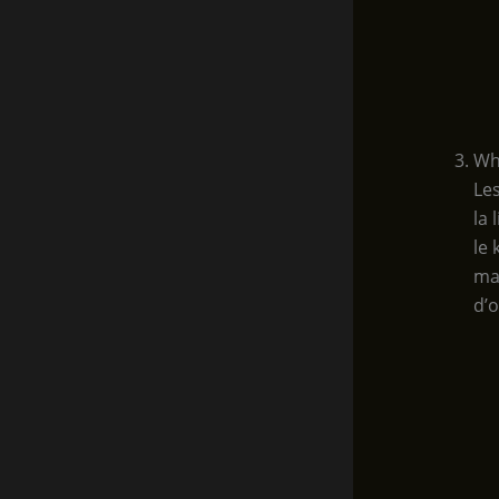
Whi
Le
la 
le
ma
d’o