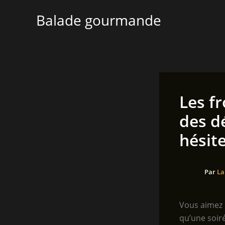
Aller
Balade gourmande
au
contenu
Les f
des dé
hésit
Par
La
Vous aimez 
qu’une soiré