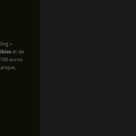
ling »
ibles
et de
à 700 euros
banque,