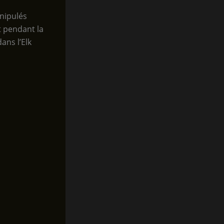
anipulés
t pendant la
ans l’Elk