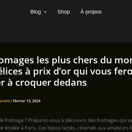
Blog
Shop
À propos
romages les plus chers du mo
lices à prix d’or qui vous fer
er à croquer dedans
urent
/
février 15, 2024
le fromage ? Préparez-vous à découvrir des fromages qui va
e étoilée à Paris. Ces bijoux lactés, réservés aux amateurs f