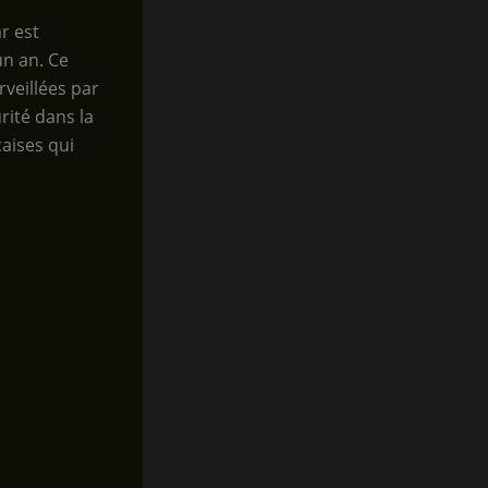
r est
un an. Ce
veillées par
rité dans la
çaises qui