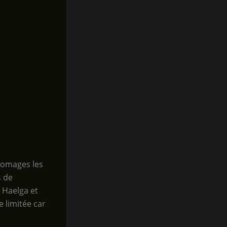
fromages les
s de
 Haelga et
 limitée car