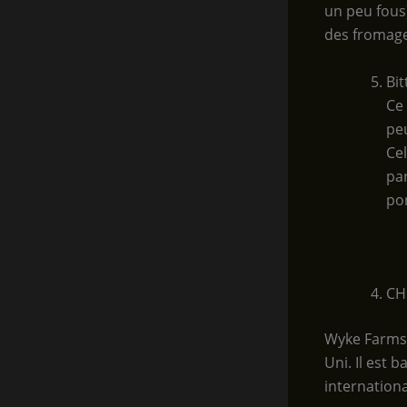
un peu fous)
des fromage
Bit
Ce 
peu
Cel
par
por
CH
Wyke Farms 
Uni. Il est 
internationa