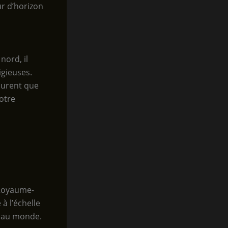
ur d’horizon
nord, il
igieuses.
 jurent que
otre
 Royaume-
à l’échelle
r au monde.