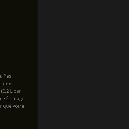
e. Pas
ns une
(0,2 L par
 ce fromage.
er que votre