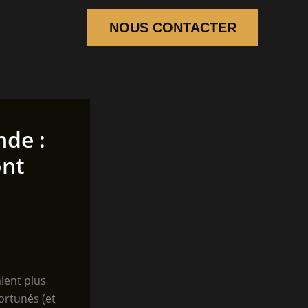
NOUS CONTACTER
nde :
ont
lent plus
ortunés (et