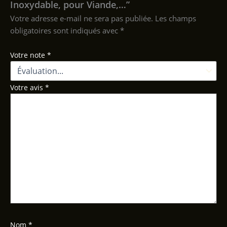
Inoxydable, pour Viande,…”
Votre adresse e-mail ne sera pas publiée.
Les champs
obligatoires sont indiqués avec
*
Votre note
*
Votre avis
*
Nom
*