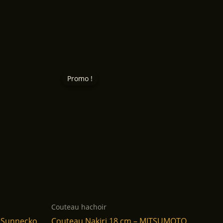
Promo !
Promo !
Couteau hachoir
– Sunnecko
Couteau Nakiri 18 cm – MITSUMOTO