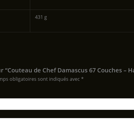
‎431 g
 sur “Couteau de Chef Damascus 67 Couches – H
mps obligatoires sont indiqués avec
*