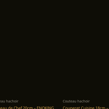
eau hachoir
Couteau hachoir
eau de Chef 20cm – ENOKING
Couperet Cuisine 18cm 