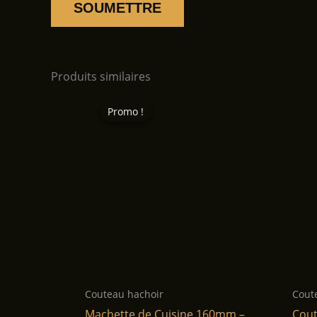
Produits similaires
Promo !
Promo !
Couteau hachoir
Cout
Machette de Cuisine 160mm –
Cout