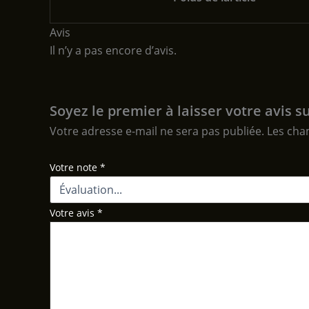
Avis
Il n’y a pas encore d’avis.
Soyez le premier à laisser votre avis 
Votre adresse e-mail ne sera pas publiée.
Les cha
Votre note
*
Votre avis
*