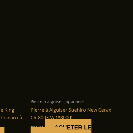
Pierre à aiguiser japonaise
se King
Pierre à Aiguiser Suehiro New Cerax
 Ciseaux à
CR-8003-W (#8000)
ACHETER LE
$
89.00