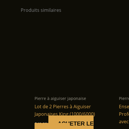
Produits similaires
Pierre à aiguiser japonaise
Pierr
Lot de 2 Pierres à Aiguiser
Ense
Japonaises King (1000/6000)
Prof
avec
ACHETER LE
$
49.99