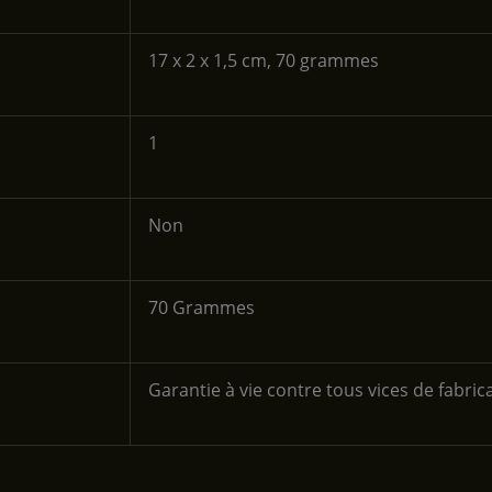
‎17 x 2 x 1,5 cm, 70 grammes
‎1
‎Non
‎70 Grammes
‎Garantie à vie contre tous vices de fabric