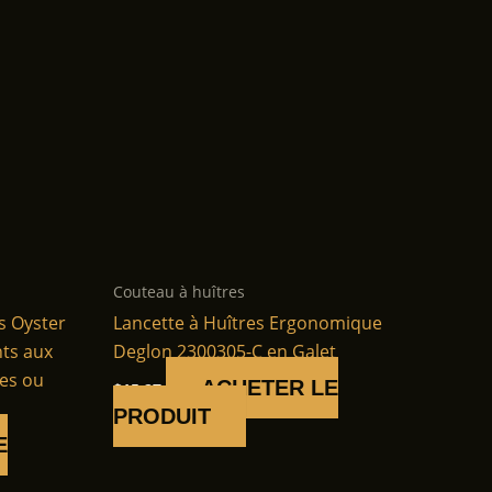
Couteau à huîtres
s Oyster
Lancette à Huîtres Ergonomique
nts aux
Deglon 2300305-C en Galet
es ou
ACHETER LE
$
15.27
PRODUIT
E