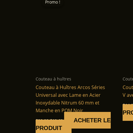
Promo !
Promo !
Couteau à huîtres
Cout
Couteau à Huîtres Arcos Séries
Cout
Universal avec Lame en Acier
V av
Inoxydable Nitrum 60 mm et
$
14.
Manche en POM Noir
PR
Le
Le
ACHETER LE
$
22.99
$
19.69
prix
prix
PRODUIT
initial
actuel