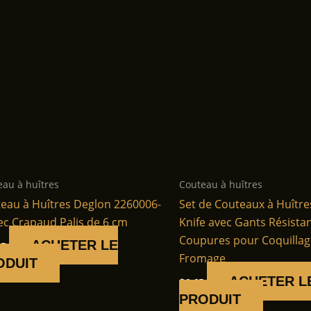
eau à huîtres
Couteau à huîtres
eau à Huîtres Deglon 2260006-
Set de Couteaux à Huître
ec Crapaud Palis de 6 cm
Knife avec Gants Résista
Coupures pour Coquillag
ACHETER LE
95
Fromage
ODUIT
ACHETER L
$
6.65
PRODUIT