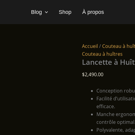
Blog
Shop
À propos
Accueil
/
Couteau à huî
Couteau à huîtres
Lancette à Huî
$
2,490.00
Conception robus
Facilité d’utilis
efficace.
Manche ergonomi
contrôle optimal
Polyvalente, ada