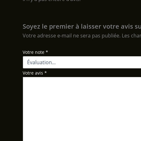
Soyez le premier à laisser votre avis s
Votre adresse e-mail ne sera pas publiée.
Les cha
Votre note
*
Votre avis
*