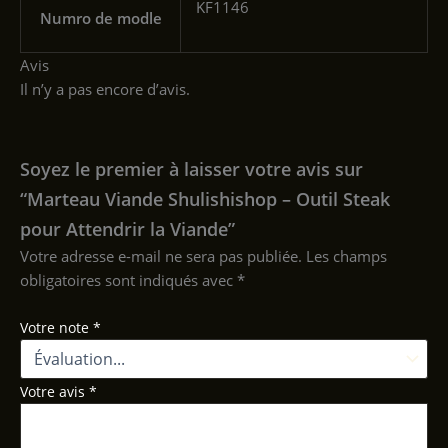
‎KF1146
Numro de modle
Avis
Il n’y a pas encore d’avis.
Soyez le premier à laisser votre avis sur
“Marteau Viande Shulishishop – Outil Steak
pour Attendrir la Viande”
Votre adresse e-mail ne sera pas publiée.
Les champs
obligatoires sont indiqués avec
*
Votre note
*
Votre avis
*