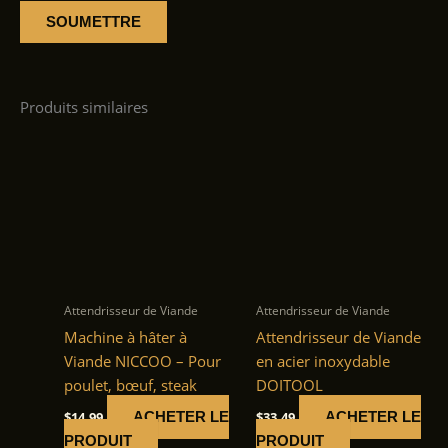
Produits similaires
Attendrisseur de Viande
Attendrisseur de Viande
Machine à hâter à
Attendrisseur de Viande
Viande NICCOO – Pour
en acier inoxydable
poulet, bœuf, steak
DOITOOL
$
14.99
$
33.49
ACHETER LE
ACHETER LE
PRODUIT
PRODUIT