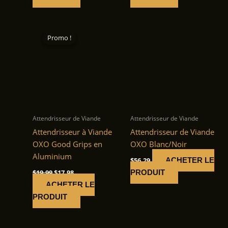
Promo !
Promo !
Attendrisseur de Viande
Attendrisseur de Viande
Attendrisseur à Viande
Attendrisseur de Viande
OXO Good Grips en
OXO Blanc/Noir
Aluminium
$
56.29
ACHETER LE
Le
Le
$
19.99
$
17.98
PRODUIT
prix
prix
ACHETER LE
initial
actuel
était :
est :
PRODUIT
$19.99.
$17.98.