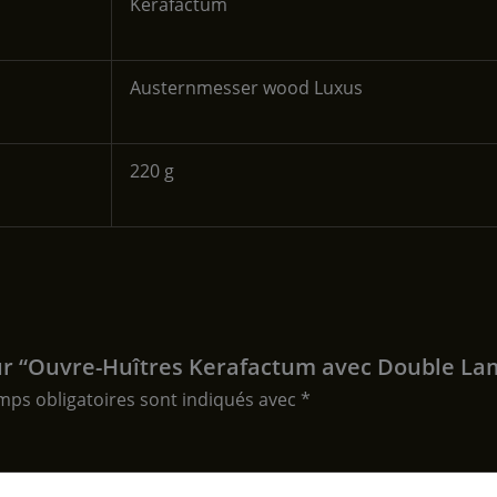
‎Kerafactum
‎Austernmesser wood Luxus
‎220 g
 sur “Ouvre-Huîtres Kerafactum avec Double La
mps obligatoires sont indiqués avec
*