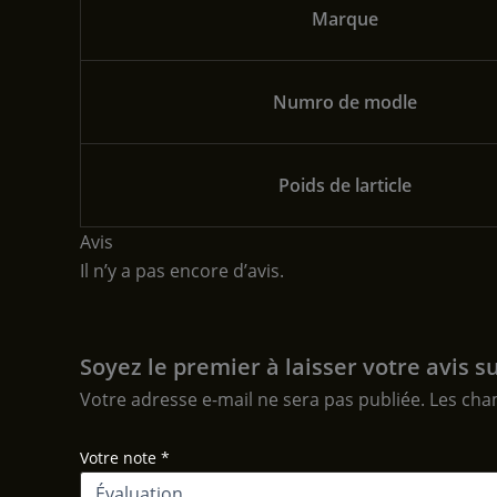
Marque
Numro de modle
Poids de larticle
Avis
Il n’y a pas encore d’avis.
Soyez le premier à laisser votre avis
Votre adresse e-mail ne sera pas publiée.
Les cha
Votre note
*