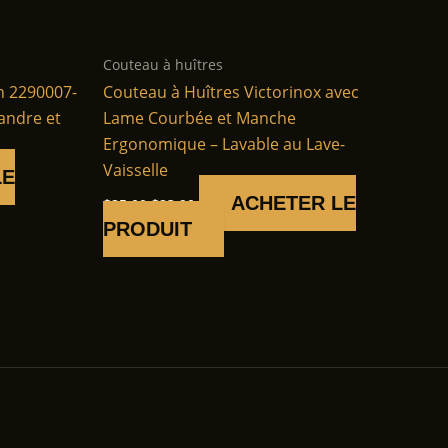
Couteau à huîtres
n 2290007-
Couteau à Huîtres Victorinox avec
sandre et
Lame Courbée et Manche
Ergonomique – Lavable au Lave-
Vaisselle
LE
Le
Le
ACHETER LE
$
25.00
$
23.90
prix
prix
PRODUIT
initial
actuel
était :
est :
$25.00.
$23.90.