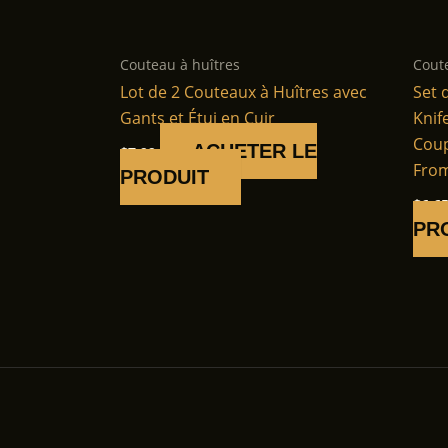
Couteau à huîtres
Cout
Lot de 2 Couteaux à Huîtres avec
Set 
Gants et Étui en Cuir
Knif
Coup
ACHETER LE
$
7.99
Fro
PRODUIT
$
6.6
PR