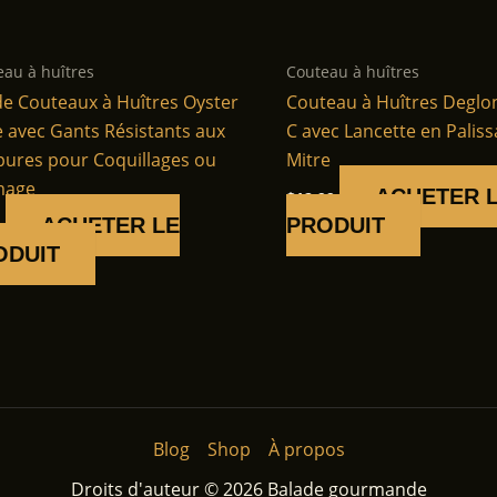
eau à huîtres
Couteau à huîtres
de Couteaux à Huîtres Oyster
Couteau à Huîtres Deglo
e avec Gants Résistants aux
C avec Lancette en Palis
ures pour Coquillages ou
Mitre
mage
ACHETER 
$
12.99
ACHETER LE
PRODUIT
5
ODUIT
Blog
Shop
À propos
Droits d'auteur © 2026 Balade gourmande