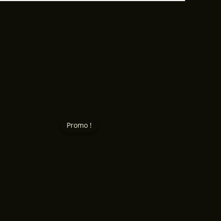
Promo !
Promo !