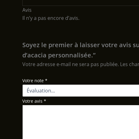
Avis
Il n’y a pas encore d’avis.
Soyez le premier à laisser votre avis s
d’acacia personnalisée.”
Votre adresse e-mail ne sera pas publiée.
Les cha
Votre note
*
Votre avis
*