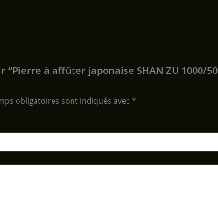
ur “Pierre à affûter japonaise SHAN ZU 1000/50
mps obligatoires sont indiqués avec
*