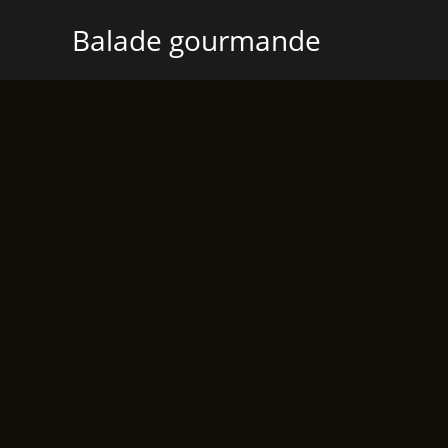
Aller
Balade gourmande
Promo !
au
contenu