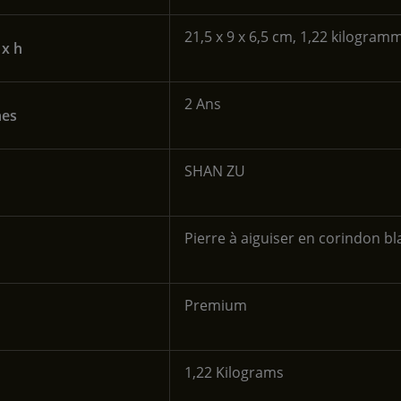
‎21,5 x 9 x 6,5 cm, 1,22 kilogram
 x h
‎2 Ans
hes
‎SHAN ZU
‎Pierre à aiguiser en corindon bl
‎Premium
‎1,22 Kilograms