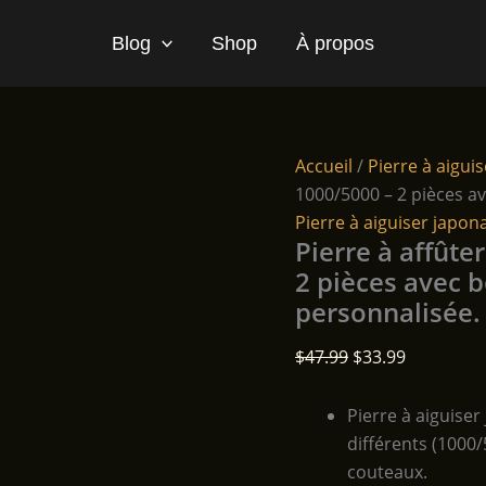
Blog
Shop
À propos
Accueil
/
Pierre à aigui
1000/5000 – 2 pièces av
Pierre à aiguiser japon
Pierre à affût
2 pièces avec b
personnalisée.
Le
Le
$
47.99
$
33.99
prix
prix
initial
actuel
Pierre à aiguiser
était :
est :
différents (1000/
$47.99.
$33.99.
couteaux.