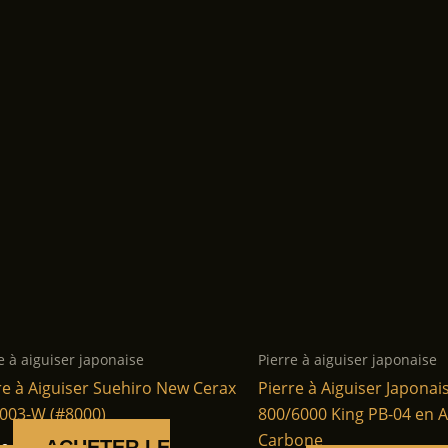
e à aiguiser japonaise
Pierre à aiguiser japonaise
re à Aiguiser Suehiro New Cerax
Pierre à Aiguiser Japonai
003-W (#8000)
800/6000 King PB-04 en A
Carbone
ACHETER LE