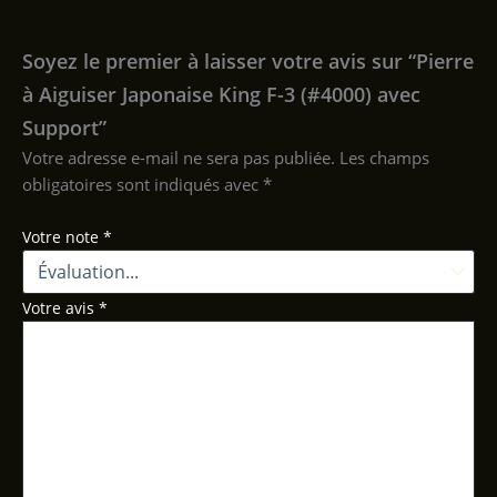
Soyez le premier à laisser votre avis sur “Pierre
à Aiguiser Japonaise King F-3 (#4000) avec
Support”
Votre adresse e-mail ne sera pas publiée.
Les champs
obligatoires sont indiqués avec
*
Votre note
*
Votre avis
*