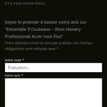
Il n’y a pas encore d’avis.
Soyez le premier à laisser votre avis sur
“Ensemble 9 Couteaux – Ross Henery
Professional Acier Inox Étui”
Votre adresse e-mail ne sera pas publiée.
Les champs
obligatoires sont indiqués avec
*
Votre note
*
Votre avis
*