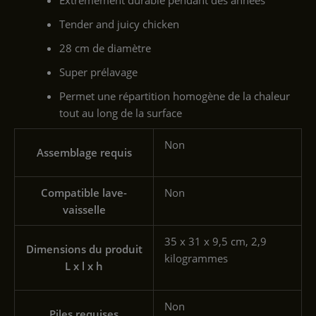
Extrêmement durable pendant des années
Tender and juicy chicken
28 cm de diamètre
Super prélavage
Permet une répartition homogène de la chaleur
tout au long de la surface
‎Non
Assemblage requis
Compatible lave-
‎Non
vaisselle
‎35 x 31 x 9,5 cm, 2,9
Dimensions du produit
kilogrammes
L x l x h
‎Non
Piles requises