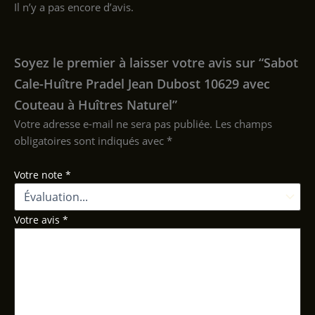
Il n’y a pas encore d’avis.
Soyez le premier à laisser votre avis sur “Sabot
Cale-Huître Pradel Jean Dubost 10629 avec
Couteau à Huîtres Naturel”
Votre adresse e-mail ne sera pas publiée.
Les champs
obligatoires sont indiqués avec
*
Votre note
*
Votre avis
*