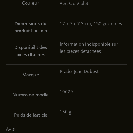
Couleur
Vert Ou Violet
Dimensions du
‎17 x 7 x 7,3 cm, 150 grammes
produit L x l x h
‎Information indisponible sur
Disponibilit des
les pièces détachées
pices dtaches
‎Pradel Jean Dubost
Marque
‎10629
Numro de modle
‎150 g
Poids de larticle
Avis