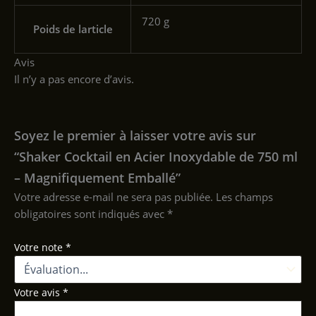
‎720 g
Poids de larticle
Avis
Il n’y a pas encore d’avis.
Soyez le premier à laisser votre avis sur
“Shaker Cocktail en Acier Inoxydable de 750 ml
– Magnifiquement Emballé”
Votre adresse e-mail ne sera pas publiée.
Les champs
obligatoires sont indiqués avec
*
Votre note
*
Votre avis
*