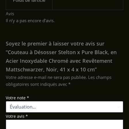
Poids de larticle
Avis
Il n’y a pas encore d’avis.
Soyez le premier à laisser votre avis sur
“Couteau à Désosser Stelton x Pure Black, en
Acier Inoxydable Chromé avec Revêtement
Mattschwarzer, Noir, 41 x 4 x 10 cm”
Votre adresse e-mail ne sera pas publiée.
Les champs
obligatoires sont indiqués avec
*
Votre note
*
Votre avis
*