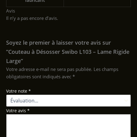
fabricant
Avis
Il n’y a pas encore d’avis.
Soyez le premier à laisser votre avis sur
“Couteau à Désosser Swibo L103 – Lame Rigide
Large”
Votre adresse e-mail ne sera pas publiée.
Les champs
obligatoires sont indiqués avec
*
Votre note
*
Votre avis
*