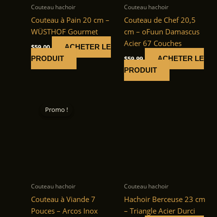
Couteau hachoir
Couteau hachoir
Couteau à Pain 20 cm –
Couteau de Chef 20,5
WÜSTHOF Gourmet
cm – oFuun Damascus
Acier 67 Couches
$
59.00
ACHETER LE
$
59.99
PRODUIT
ACHETER LE
PRODUIT
Promo !
Promo !
Couteau hachoir
Couteau hachoir
Couteau à Viande 7
Hachoir Berceuse 23 cm
Pouces – Arcos Inox
– Triangle Acier Durci