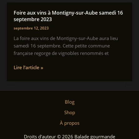
les-
Tombes
Foire aux vins à Montigny-sur-Aube samedi 16
septembre 2023
septembre 12, 2023
La foire aux vins de Montigny-sur-Aube aura lieu
samedi 16 septembre. Cette petite commune
française regorge de vignobles renommés et
Foire
Lire l’article »
aux vins à Montigny-
sur-
Aube
samedi
Blog
16
septembre
Shop
2023
À propos
Droits d'auteur © 2026 Balade gourmande