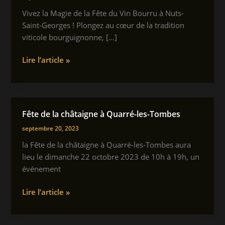
Vivez la Magie de la Fête du Vin Bourru à Nuts-
Saint-Georges ! Plongez au cœur de la tradition
viticole bourguignonne, […]
Fête
Lire l’article »
du vin
bourru à Nuits-
Saint-
Georges
Fête de la châtaigne à Quarré-les-Tombes
septembre 20, 2023
la Fête de la châtaigne à Quarré-les-Tombes aura
lieu le dimanche 22 octobre 2023 de 10h à 19h, un
événement
Fête
Lire l’article »
de
la châtaigne à Quarré-