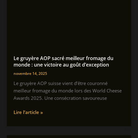
2025
:
Villeurbanne
crée
la
surprise
Le gruyère AOP sacré meilleur fromage du
monde : une victoire au goût d’exception
novembre 14, 2025
Le gruyère AOP suisse vient d’être couronné
meilleur fromage du monde lors des World Cheese
Awards 2025. Une consécration savoureuse
Le
Lire l’article »
gruyère
AOP
sacré