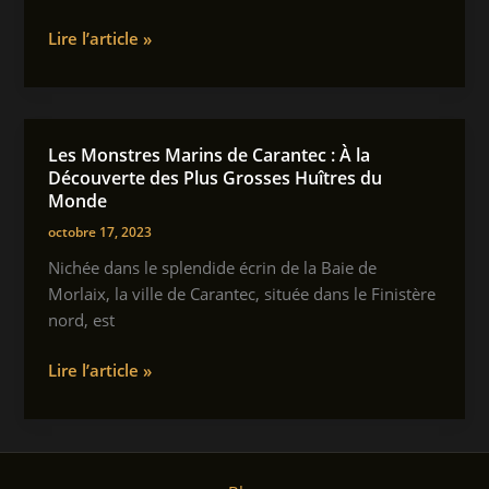
qui
Le
Lire l’article »
transforme
Curry
notre
:
perception
Plus
culinaire
qu’une
Les Monstres Marins de Carantec : À la
Simple
Découverte des Plus Grosses Huîtres du
Épice
Monde
octobre 17, 2023
Nichée dans le splendide écrin de la Baie de
Morlaix, la ville de Carantec, située dans le Finistère
nord, est
Les
Lire l’article »
Monstres
Marins
de
Carantec