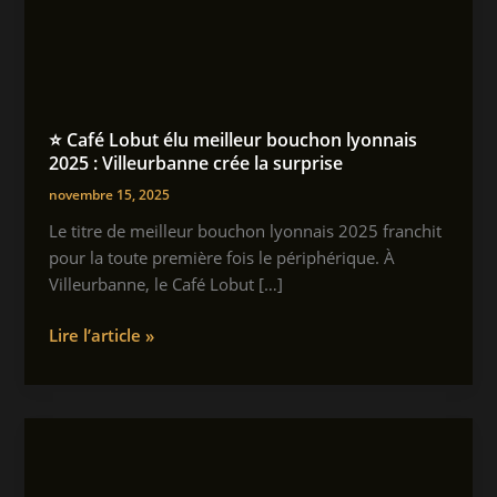
⭐ Café Lobut élu meilleur bouchon lyonnais
2025 : Villeurbanne crée la surprise
novembre 15, 2025
Le titre de meilleur bouchon lyonnais 2025 franchit
pour la toute première fois le périphérique. À
Villeurbanne, le Café Lobut […]
⭐
Lire l’article »
Café
Lobut
élu
meilleur
bouchon
lyonnais