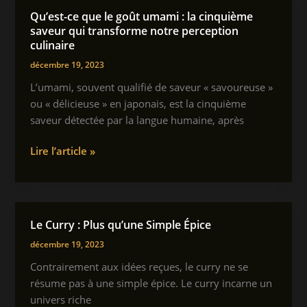
meilleur
Qu’est-ce que le goût umami : la cinquième
fromage
saveur qui transforme notre perception
du
culinaire
monde
décembre 19, 2023
:
L’umami, souvent qualifié de saveur « savoureuse »
une
ou « délicieuse » en japonais, est la cinquième
victoire
saveur détectée par la langue humaine, après
au
goût
Qu’est-
Lire l’article »
d’exception
ce
que
le
goût
Le Curry : Plus qu’une Simple Épice
umami
décembre 19, 2023
:
la
Contrairement aux idées reçues, le curry ne se
cinquième
résume pas à une simple épice. Le curry incarne un
saveur
univers riche