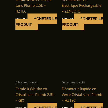
sans Plomb 2.5L –
Électrique Rechargeable
HZTEC
– ZENCORE
$
132.07
$
283.72
ACHETER LE
ACHETER LE
PRODUIT
PRODUIT
Décanteur de vin
Décanteur de vin
Carafe à Whisky en
Décanteur Rapide en
Cristal sans Plomb 2.5L
Verre Cristal sans Plomb
– GJX
– HZTEC
$
123.46
$
105.66
ACHETER LE
ACHETER LE