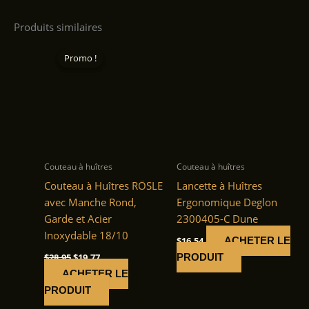
Produits similaires
Promo !
Promo !
Couteau à huîtres
Couteau à huîtres
Couteau à Huîtres RÖSLE
Lancette à Huîtres
avec Manche Rond,
Ergonomique Deglon
Garde et Acier
2300405-C Dune
Inoxydable 18/10
$
16.54
ACHETER LE
Le
Le
$
28.95
$
19.77
PRODUIT
prix
prix
ACHETER LE
initial
actuel
était :
est :
PRODUIT
$28.95.
$19.77.