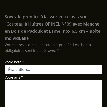
Soyez le premier à laisser votre avis sur
“Couteau à Huîtres OPINEL N°09 avec Manche
en Bois de Padouk et Lame Inox 6,5 cm – Boîte
Individuelle”
Votre adresse e-mail ne sera pas publiée.
Les champs
obligatoires sont indiqués avec
*
Votre note
*
Votre avis
*