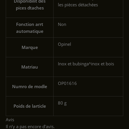
Disponibilit des
les pièces détachées
pices dtaches
Fonction arrt
‎Non
automatique
‎Opinel
Marque
‎Inox et bubinga^inox et bois
Matriau
‎OP01616
Numro de modle
‎80 g
Poids de larticle
Avis
Il n’y a pas encore d’avis.