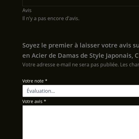
Avis
Il n’y a pas encore d’avis.
Soyez le premier à laisser votre avis
en Acier de Damas de Style Japonais, 
Votre adresse e-mail ne sera pas publiée.
Les cha
Votre note
*
Votre avis
*