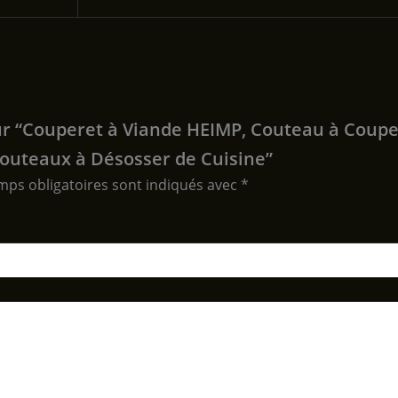
 sur “Couperet à Viande HEIMP, Couteau à Coup
Couteaux à Désosser de Cuisine”
mps obligatoires sont indiqués avec
*