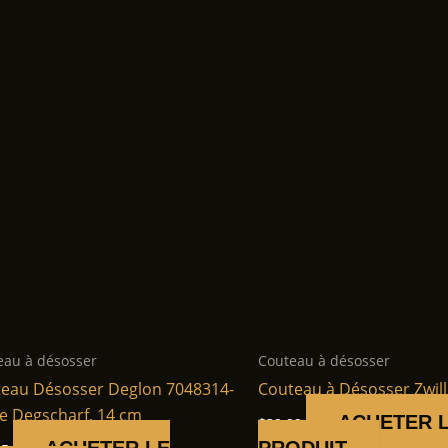
eau à désosser
Couteau à désosser
eau Désosser Deglon 7048314-
Couteau à Désosser Zwill
e Degscharf, 14 cm
ACHETER 
$
39.99
ACHETER LE
PRODUIT