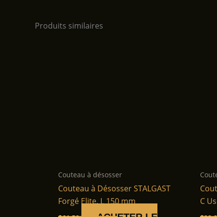
Produits similaires
Couteau à désosser
Cout
Couteau à Désosser STALGAST
Cout
Forgé Elite, L 150 mm
C Us
ACHETER LE