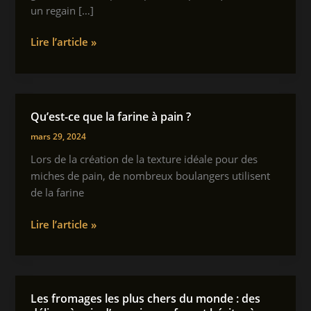
un regain […]
Quel
Lire l’article »
kamado
choisir
:
guide
Qu’est-ce que la farine à pain ?
pour
mars 29, 2024
sélectionner
le
Lors de la création de la texture idéale pour des
meilleur
miches de pain, de nombreux boulangers utilisent
modèle
de la farine
Qu’est-
Lire l’article »
ce
que
la
farine
Les fromages les plus chers du monde : des
à