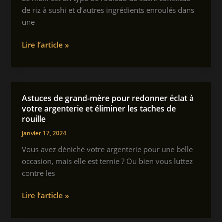
de riz à sushi et d’autres ingrédients enroulés dans
une
Qu’est-
Lire l’article »
ce
que
le
maki
Astuces de grand-mère pour redonner éclat à
?
votre argenterie et éliminer les taches de
rouille
janvier 17, 2024
Vous avez déniché votre argenterie pour une belle
occasion, mais elle est ternie ? Ou bien vous luttez
contre les
Astuces
Lire l’article »
de
grand-