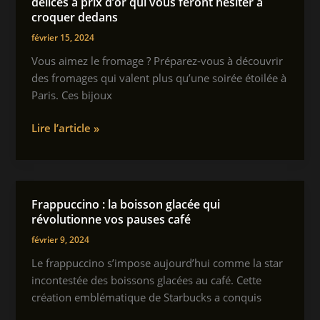
délices à prix d’or qui vous feront hésiter à
pain
croquer dedans
?
février 15, 2024
Vous aimez le fromage ? Préparez-vous à découvrir
des fromages qui valent plus qu’une soirée étoilée à
Paris. Ces bijoux
Les
Lire l’article »
fromages
les
plus
chers
Frappuccino : la boisson glacée qui
du
révolutionne vos pauses café
monde
février 9, 2024
:
Le frappuccino s’impose aujourd’hui comme la star
des
incontestée des boissons glacées au café. Cette
délices
création emblématique de Starbucks a conquis
à
prix