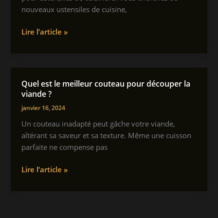
nouveaux ustensiles de cuisine,
Quelle
Lire l’article »
est
la
différence
entre
Quel est le meilleur couteau pour découper la
les
viande ?
ustensiles
janvier 16, 2024
de
Un couteau inadapté peut gâche votre viande,
cuisine
altérant sa saveur et sa texture. Même une cuisson
antiadhésifs
parfaite ne compense pas
et
anodisés
Quel
Lire l’article »
durs
est
?
le
meilleur
couteau