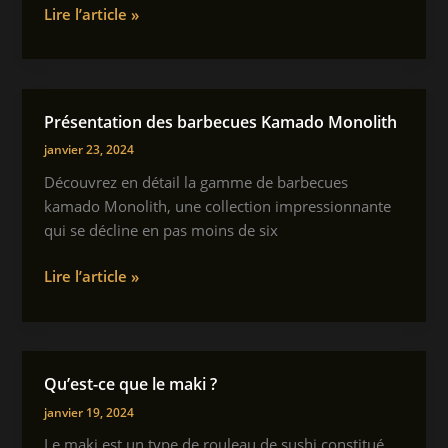
Frappuccino
Lire l’article »
d’or
:
qui
la
vous
boisson
feront
glacée
hésiter
Présentation des barbecues Kamado Monolith
qui
à
janvier 23, 2024
révolutionne
croquer
vos
Découvrez en détail la gamme de barbecues
dedans
pauses
kamado Monolith, une collection impressionnante
café
qui se décline en pas moins de six
Présentation
Lire l’article »
des
barbecues
Kamado
Monolith
Qu’est-ce que le maki ?
janvier 19, 2024
Le maki est un type de rouleau de sushi constitué