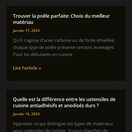
mère
pour
Trouver la poêle parfaite: Choix du meilleur
redonner
matériau
éclat
janvier 17, 2024
à
Qu’il s’agisse d’acier carbone ou de fonte émaillée,
votre
chaque type de poêle présente certains avantages.
argenterie
Pour les débutants en cuisine
et
éliminer
Trouver
Lire l’article »
les
la
taches
poêle
de
parfaite:
rouille
Choix
Quelle est la différence entre les ustensiles de
du
cuisine antiadhésifs et anodisés durs ?
meilleur
janvier 16, 2024
matériau
Apprenez ce qui distingue ces types de matériaux
pour ustensiles de cuisine. Si vous cherchez de